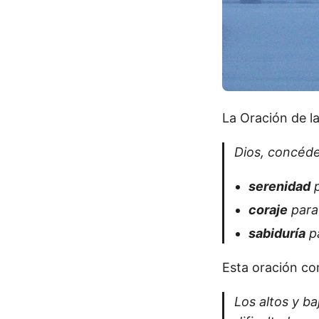
La Oración de l
Dios, concé
serenidad
p
coraje
para
sabiduría
pa
Esta oración co
Los altos y ba