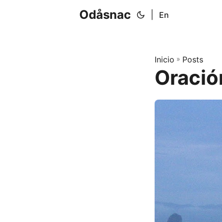
Odåsnac
|
En
Inicio
»
Posts
Oració