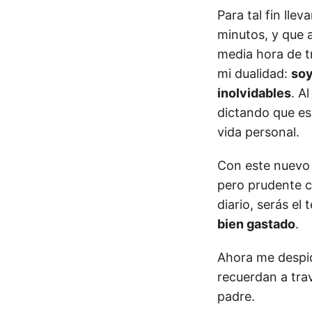
Para tal fin lle
minutos, y que a
media hora de t
mi dualidad:
soy
inolvidables
. A
dictando que es 
vida personal.
Con este nuevo e
pero prudente c
diario, serás el
bien gastado
.
Ahora me despid
recuerdan a trav
padre.