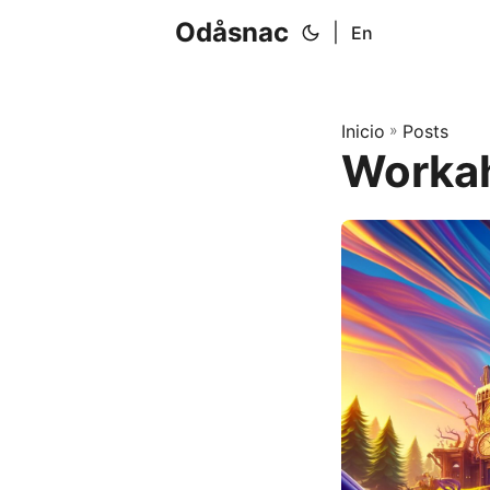
Odåsnac
|
En
Inicio
»
Posts
Workah