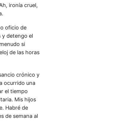
h, ironía cruel,
a.
o oficio de
 y detengo el
 menudo si
loj de las horas
sancio crónico y
a ocurrido una
ar el tiempo
taria. Mis hijos
te. Habré de
es de semana al