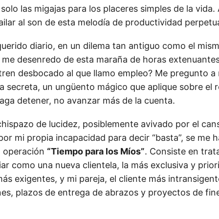
solo las migajas para los placeres simples de la vida. A
ilar al son de esta melodía de productividad perpetu
uerido diario, en un dilema tan antiguo como el mism
 me desenredo de esta maraña de horas extenuantes
tren desbocado al que llamo empleo? Me pregunto a
a secreta, un ungüento mágico que aplique sobre el re
 haga detener, no avanzar más de la cuenta.
chispazo de lucidez, posiblemente avivado por el can
por mi propia incapacidad para decir “basta”, se me h
a operación
“Tiempo para los Míos”
. Consiste en trat
iar como una nueva clientela, la más exclusiva y priori
más exigentes, y mi pareja, el cliente más intransigen
es, plazos de entrega de abrazos y proyectos de fin