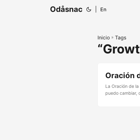
Odåsnac
|
En
Inicio
»
Tags
“Grow
Oración d
La Oración de la
puedo cambiar, c
oración combina m
naturaleza de la 
La buena fortuna