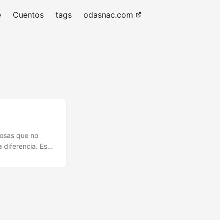
e
Cuentos
tags
odasnac.com
cosas que no
 diferencia. Esta
erentes a la
 que es correcto.