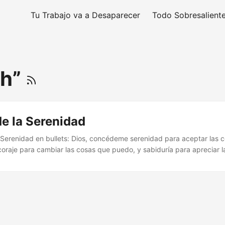
Tu Trabajo va a Desaparecer
Todo Sobresalient
th”
e la Serenidad
 Serenidad en bullets: Dios, concédeme serenidad para aceptar las 
oraje para cambiar las cosas que puedo, y sabiduría para apreciar la
uy bien con estas palabras en el I Ching : Los altos y bajos son inh
vida. Cuando surjan dificultades, acéptalo y aférrate firmemente a lo
 vuelve a los que se mantienen en calma y desapego....