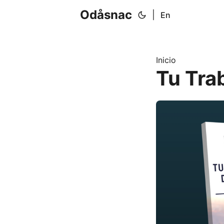
Odåsnac
|
En
Inicio
Tu Tra