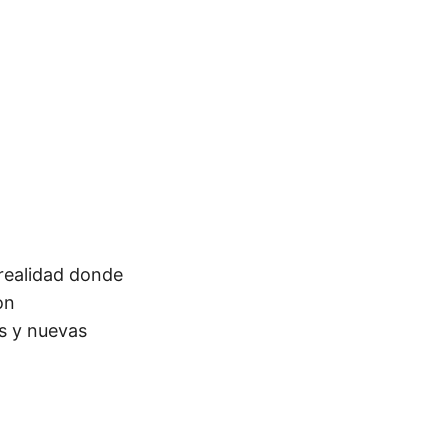
 realidad donde
on
es y nuevas