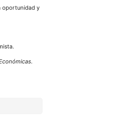
a oportunidad y
mista.
 Económicas
.